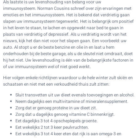
Als laatste is uw levenshouding van belang voor uw
immuunsysteem. Norman Cousins schreef over zijn ervaringen met
emoties en het immuunsysteem. Het is bekend dat verdrietig gaan
slapen uw immuunsysteem tegenwerkt. Het is belangrijk om positief
in het leven te staan, te lachen en opgewekt naar bed te gaan in
plaats van verdrietig of depressief. Als u verdrietig wordt van het
nieuws, kijk het dan niet voor het slapen gaan. Een voorbeeld: uw
auto. Al stopt u er de beste benzine en olie in en laat u hem
onderhouden bij de beste garage, als u de sleutel niet omdraait, doet
hij het niet. Uw levenshouding is één van de belangrijkste factoren in
of uw immuunsysteem wel of niet goed werkt.
Hier volgen enkele richtlijnen waardoor u de hele winter zult skiën en
schaatsen en niet met een verkoudheid thuis zult zitten:
Sluit transvetten uit uw dieet evenals toevoegingen en alcohol.
Neem dagelijks een multivitamine of mineralensupplement.
Zorg dat er genoeg proteïne in uw dieet zit.
Zorg dat u dagelijks genoeg vitamine C binnenkrijgt.
Eet dagelijks 3 tot 4 opscheplepels groente.
Eet wekelijks 2 tot 3 keer peulvruchten.
Eet wekelijks 3 tot 4 keer eten dat rijk is aan omega-3 en