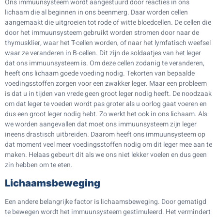
Ons immuunsysteem wordt aangestuurd door reacties in ons
lichaam die al beginnen in ons beenmerg. Daar worden cellen
aangemaakt die uitgroeien tot rode of witte bloedcellen. De cellen die
door het immuunsysteem gebruikt worden stromen door naar de
thymusklier, waar het T-cellen worden, of naar het lymfatisch weefsel
waar ze veranderen in B-cellen. Dit zijn de soldaatjes van het leger
dat ons immuunsysteem is. Om deze cellen zodanig te veranderen,
heeft ons lichaam goede voeding nodig. Tekorten van bepaalde
voedingsstoffen zorgen voor een zwakker leger. Maar een probleem
is dat u in tijden van vrede geen groot leger nodig heeft. De noodzaak
om dat leger te voeden wordt pas groter als u oorlog gaat voeren en
dus een groot leger nodig hebt. Zo werkt het ook in ons lichaam. Als
we worden aangevallen dat moet ons immuunsysteem zijn leger
ineens drastisch uitbreiden. Daarom heeft ons immuunsysteem op
dat moment veel meer voedingsstoffen nodig om dit leger mee aan te
maken. Helaas gebeurt dit als we ons niet lekker voelen en dus geen
zin hebben om te eten.
Lichaamsbeweging
Een andere belangrijke factor is lichaamsbeweging. Door gematigd
te bewegen wordt het immuunsysteem gestimuleerd. Het vermindert