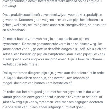
over gezondheid denkt, heeft rechtstreeks invloed op de zorg die u
ontvangt.
Onze praktijkcoach heeft zeven denkwijzen voor dokterspraktijken
gevonden. Doctoren gaan volgens hem uit van pijn, het lichaam als
geheel, wellness, neurologische aspecten, energievelden, spiritualiteit
en biofeedback.
De meest basale vorm van zorg is die op basis van pijn en
symptomen. De meest geavanceerde vorm is de spirituele weg. De
juiste docter voor u, gelooft in dezelfde dingen als uzelf. Als u zich het
liefst alleen baseert op pijn en symptomen, dan is een pijnstiller vaak
al een goede oplossing voor uw problemen. Pijn is hoe uw lichaam u
vertelt dat er iets mis is.
Ook symptomen die geen pijn zijn, geven aan dat er iets niet in orde
is. Kijkt u dus alleen naar pijn, dan neemt u uw lichaam de
mogelijkheid om van binnenuit te herstellen af.
De reden dat het niet goed gaat met het zorgsysteem is dat we er
vanuit gaan dat onze gezondheid is samen te vatten in het aan- of
juist afwezig zijn van symptomen. Veel mensen begrijpen doctoren
die opereren vanuit een ander uitgangspunt niet goed.