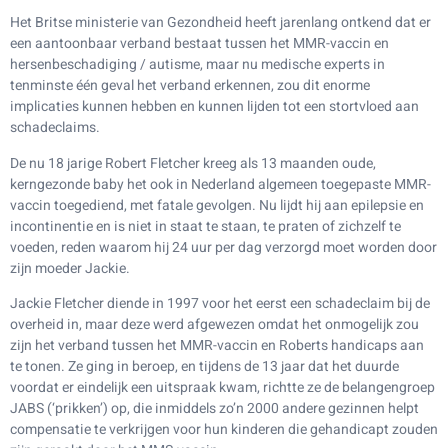
Het Britse ministerie van Gezondheid heeft jarenlang ontkend dat er
een aantoonbaar verband bestaat tussen het MMR-vaccin en
hersenbeschadiging / autisme, maar nu medische experts in
tenminste één geval het verband erkennen, zou dit enorme
implicaties kunnen hebben en kunnen lijden tot een stortvloed aan
schadeclaims.
De nu 18 jarige Robert Fletcher kreeg als 13 maanden oude,
kerngezonde baby het ook in Nederland algemeen toegepaste MMR-
vaccin toegediend, met fatale gevolgen. Nu lijdt hij aan epilepsie en
incontinentie en is niet in staat te staan, te praten of zichzelf te
voeden, reden waarom hij 24 uur per dag verzorgd moet worden door
zijn moeder Jackie.
Jackie Fletcher diende in 1997 voor het eerst een schadeclaim bij de
overheid in, maar deze werd afgewezen omdat het onmogelijk zou
zijn het verband tussen het MMR-vaccin en Roberts handicaps aan
te tonen. Ze ging in beroep, en tijdens de 13 jaar dat het duurde
voordat er eindelijk een uitspraak kwam, richtte ze de belangengroep
JABS (‘prikken’) op, die inmiddels zo’n 2000 andere gezinnen helpt
compensatie te verkrijgen voor hun kinderen die gehandicapt zouden