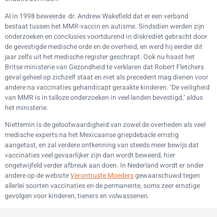
Al in 1998 beweerde dr. Andrew Wakefield dat er een verband
bestaat tussen het MMR-vaccin en autisme. Sindsdien werden zijn
onderzoeken en conclusies voortdurend in diskrediet gebracht door
de gevestigde medische orde en de overheid, en werd hij eerder dit
jaar zelfs uit het medische register geschrapt. Ook nu haast het
Britse ministerie van Gezondheid te verklaren dat Robert Fletchers
geval geheel op zichzelf staat en niet als precedent mag dienen voor
andere na vaccinaties gehandicapt geraakte kinderen. ‘De veiligheid
van MMR is in talloze onderzoeken in veel landen bevestigd,’ aldus
het ministerie.
Niettemin is de geloofwaardigheid van zowel de overheden als veel
medische experts na het Mexicaanse griepdebacle ernstig
aangetast, en zal verdere ontkenning van steeds meer bewijs dat
vaccinaties veel gevaarlijker zijn dan wordt beweerd, hier
ongetwijfeld verder afbreuk aan doen. In Nederland wordt er onder
andere op de website
Verontruste Moeders
gewaarschuwd tegen
allerlei soorten vaccinaties en de permanente, soms zeer ernstige
gevolgen voor kinderen, tieners en volwassenen.