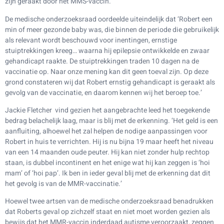
zijn geraakt door het MMS-vaccin.
De medische onderzoeksraad oordeelde uiteindelijk dat ‘Robert een
min of meer gezonde baby was, die binnen de periode die gebruikelijk
als relevant wordt beschouwd voor inentingen, ernstige
stuiptrekkingen kreeg… waarna hij epilepsie ontwikkelde en zwaar
gehandicapt raakte. De stuiptrekkingen traden 10 dagen na de
vaccinatie op. Naar onze mening kan dit geen toeval zijn. Op deze
grond constateren wij dat Robert ernstig gehandicapt is geraakt als
gevolg van de vaccinatie, en daarom kennen wij het beroep toe.’
Jackie Fletcher vind gezien het aangebrachte leed het toegekende
bedrag belachelijk laag, maar is blij met de erkenning. ‘Het geld is een
aanfluiting, alhoewel het zal helpen de nodige aanpassingen voor
Robert in huis te verrichten. Hij is nu bijna 19 maar heeft het niveau
van een 14 maanden oude peuter. Hij kan niet zonder hulp rechtop
staan, is dubbel incontinent en het enige wat hij kan zeggen is ‘hoi
mam’ of ‘hoi pap’. Ik ben in ieder geval blij met de erkenning dat dit
het gevolg is van de MMR-vaccinatie.’
Hoewel twee artsen van de medische onderzoeksraad benadrukken
dat Roberts geval op zichzelf staat en niet moet worden gezien als
bewijs dat het MMR-vaccin inderdaad autisme veroorzaakt, zeggen