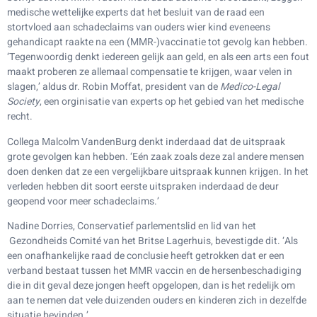
medische wettelijke experts dat het besluit van de raad een
stortvloed aan schadeclaims van ouders wier kind eveneens
gehandicapt raakte na een (MMR-)vaccinatie tot gevolg kan hebben.
‘Tegenwoordig denkt iedereen gelijk aan geld, en als een arts een fout
maakt proberen ze allemaal compensatie te krijgen, waar velen in
slagen,’ aldus dr. Robin Moffat, president van de
Medico-Legal
Society
, een orginisatie van experts op het gebied van het medische
recht.
Collega Malcolm VandenBurg denkt inderdaad dat de uitspraak
grote gevolgen kan hebben. ‘Eén zaak zoals deze zal andere mensen
doen denken dat ze een vergelijkbare uitspraak kunnen krijgen. In het
verleden hebben dit soort eerste uitspraken inderdaad de deur
geopend voor meer schadeclaims.’
Nadine Dorries, Conservatief parlementslid en lid van het
Gezondheids Comité van het Britse Lagerhuis, bevestigde dit. ‘Als
een onafhankelijke raad de conclusie heeft getrokken dat er een
verband bestaat tussen het MMR vaccin en de hersenbeschadiging
die in dit geval deze jongen heeft opgelopen, dan is het redelijk om
aan te nemen dat vele duizenden ouders en kinderen zich in dezelfde
situatie bevinden.’