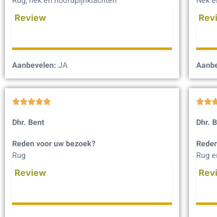
Rug, nek en hoofdpijnklachten
Nek e
Review
Rev
Aanbevelen:
JA
Aanbe







Dhr. Bent
Dhr. 
Reden voor uw bezoek?
Reden
Rug
Rug e
Review
Rev