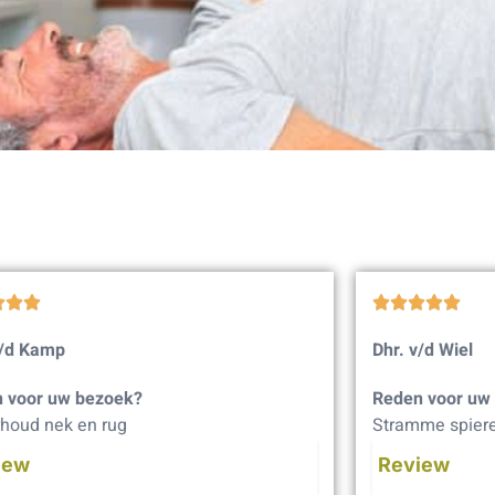








v/d Kamp
Dhr. v/d Wiel
 voor uw bezoek?
Reden voor uw
houd nek en rug
Stramme spiere
iew
Review