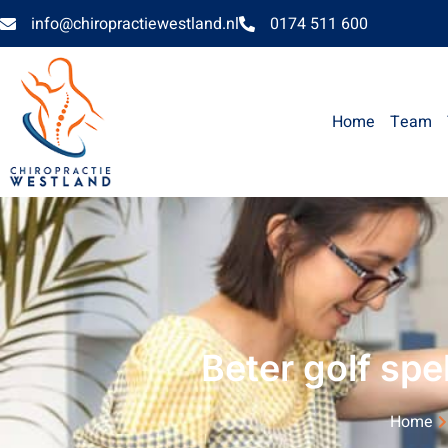
info@chiropractiewestland.nl
0174 511 600
Home
Team
Beter golf spe
Home