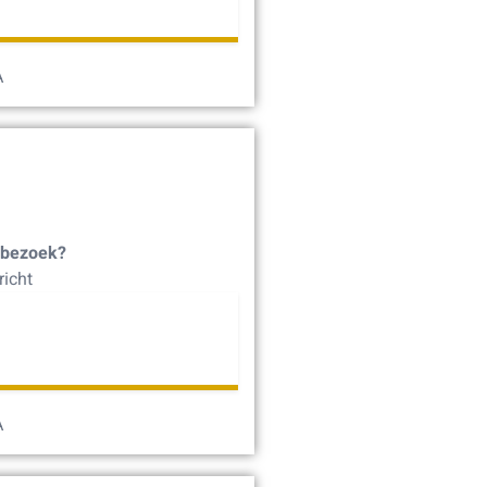
A
 bezoek?
richt
A