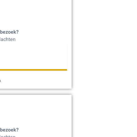
 bezoek?
lachten
A
 bezoek?