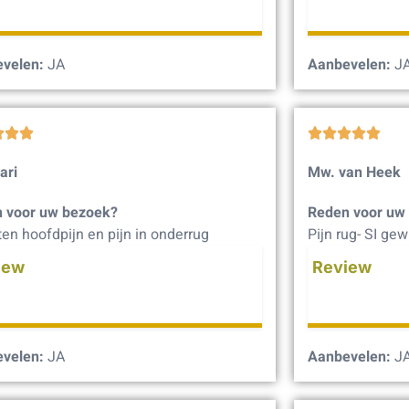
velen:
JA
Aanbevelen:
J








ari
Mw. van Heek
 voor uw bezoek?
Reden voor uw
en hoofdpijn en pijn in onderrug
Pijn rug- SI gew
iew
Review
velen:
JA
Aanbevelen:
J