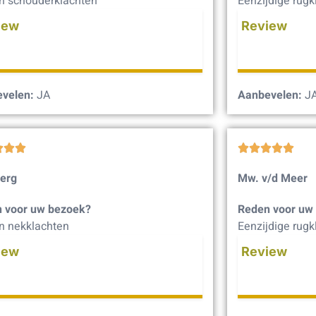
n schouderklachten
Eenzijdige rugk
iew
Review
velen:
JA
Aanbevelen:
J








Berg
Mw. v/d Meer
 voor uw bezoek?
Reden voor uw
n nekklachten
Eenzijdige rugk
iew
Review