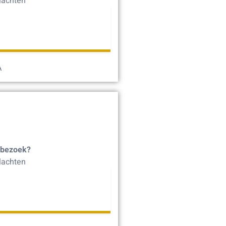
lachten
A
 bezoek?
lachten