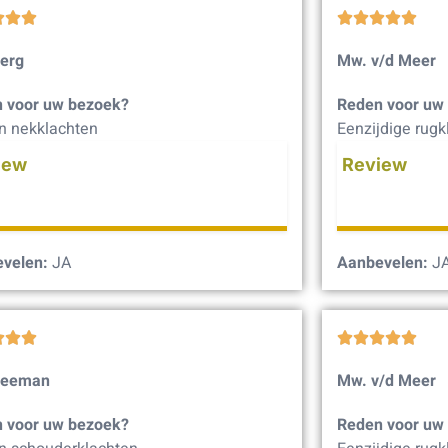








Berg
Mw. v/d Meer
 voor uw bezoek?
Reden voor uw
n nekklachten
Eenzijdige rugk
iew
Review
velen:
JA
Aanbevelen:
J








Leeman
Mw. v/d Meer
 voor uw bezoek?
Reden voor uw