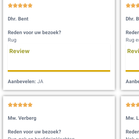







Dhr. Bent
Dhr. 
Reden voor uw bezoek?
Reden
Rug
Rug e
Review
Rev
Aanbevelen:
JA
Aanbe







Mw. Verberg
Mw. 
Reden voor uw bezoek?
Reden