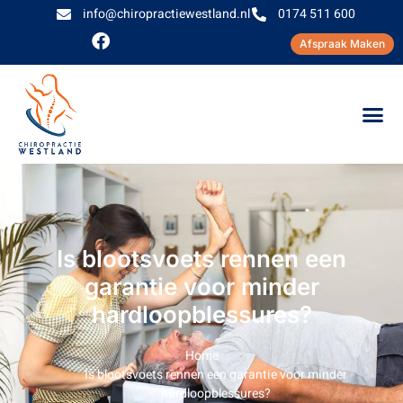
info@chiropractiewestland.nl
0174 511 600
Afspraak Maken
Is blootsvoets rennen een
garantie voor minder
hardloopblessures?
Home
Is blootsvoets rennen een garantie voor minder
hardloopblessures?