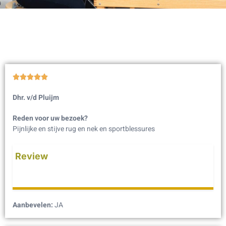





Dhr. v/d Pluijm
Reden voor uw bezoek?
Pijnlijke en stijve rug en nek en sportblessures
Review
Aanbevelen:
JA