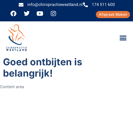
info@chiropractiewestland.nl
174 511 600
Afspraak Maken
Goed ontbijten is
belangrijk!
Content area