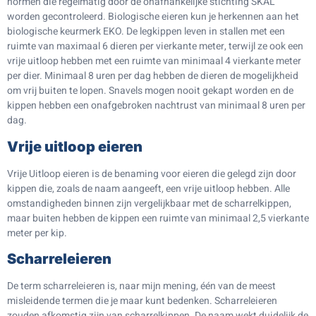
normen die regelmatig door de onafhankelijke stichting SKAL
worden gecontroleerd. Biologische eieren kun je herkennen aan het
biologische keurmerk EKO. De legkippen leven in stallen met een
ruimte van maximaal 6 dieren per vierkante meter, terwijl ze ook een
vrije uitloop hebben met een ruimte van minimaal 4 vierkante meter
per dier. Minimaal 8 uren per dag hebben de dieren de mogelijkheid
om vrij buiten te lopen. Snavels mogen nooit gekapt worden en de
kippen hebben een onafgebroken nachtrust van minimaal 8 uren per
dag.
Vrije uitloop eieren
Vrije Uitloop eieren is de benaming voor eieren die gelegd zijn door
kippen die, zoals de naam aangeeft, een vrije uitloop hebben. Alle
omstandigheden binnen zijn vergelijkbaar met de scharrelkippen,
maar buiten hebben de kippen een ruimte van minimaal 2,5 vierkante
meter per kip.
Scharreleieren
De term scharreleieren is, naar mijn mening, één van de meest
misleidende termen die je maar kunt bedenken. Scharreleieren
zouden afkomstig zijn van scharrelkippen. De naam wekt duidelijk de