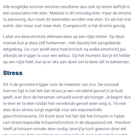
Alle mogelijke soorten emoties resulteren dus ook op latere leeftijd in
een associatie met eten. Meestal is dit onnodig eten, maar de emotie
is aanwezig, dus moet dit bestreden worden met eten. En als het niet
werkt, dan maar wat meer eten. Overgewicht is het directe gevolg.
Laten we deze emoties allemaal eens op een rijtje zetten. Op deze
manier kun je deze zelf herkennen , met daarbij het aangeleerde
eetgedrag. Ga voor jezelf eens heel kritisch na welke emotie bij jou
dikwijls de trigger is voor een eetbui. Op het moment dat je dit helder
op een rijtje hebt, kun je er iets aan doen om te leren dit te beheersen.
Stress
Dit is de grootste trigger voor de meesten van ons. De oorzaak
hiervan ligt in het feit dat stress je een vervelend gevoel in je buik
geeft, wat door de hersenen vertaald wordt als honger. Je begint dus
te eten en te eten totdat het vervelende gevoel weer weg is. Té veel
eten door stress zorgt eigenlijk voor een exponentiële
gewichtstoename. Dit komt door het feit dat het lichaam in tijden
van stress bepaalde lichaamsfuncties in de slaapstand zet. Hierdoor
heeft je lichaam minder eten nodig, terwijl je toch gewoon door eet