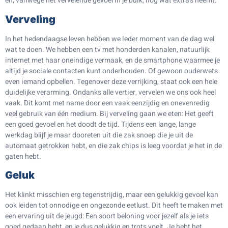
en, vanwege het vervelende gevoel in je buik, nog wat extra’s neemt.
Verveling
In het hedendaagse leven hebben we ieder moment van de dag wel
wat te doen. We hebben een tv met honderden kanalen, natuurlijk
internet met haar oneindige vermaak, en de smartphone waarmee je
altijd je sociale contacten kunt onderhouden. Of gewoon ouderwets
even iemand opbellen. Tegenover deze verrijking, staat ook een hele
duidelijke verarming. Ondanks alle vertier, vervelen we ons ook heel
vaak. Dit komt met name door een vaak eenzijdig en onevenredig
veel gebruik van één medium. Bij verveling gaan we eten: Het geeft
een goed gevoel en het doodt de tijd. Tijdens een lange, lange
werkdag blijf je maar dooreten uit die zak snoep die je uit de
automaat getrokken hebt, en die zak chips is leeg voordat je het in de
gaten hebt.
Geluk
Het klinkt misschien erg tegenstrijdig, maar een gelukkig gevoel kan
ook leiden tot onnodige en ongezonde eetlust. Dit heeft te maken met
een ervaring uit de jeugd: Een soort beloning voor jezelf als je iets
goed gedaan hebt, en je dus gelukkig en trots voelt. Je hebt het