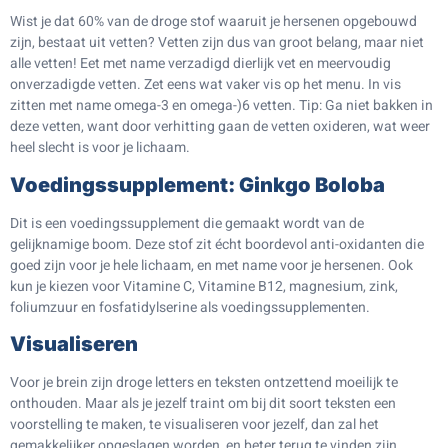
Wist je dat 60% van de droge stof waaruit je hersenen opgebouwd
zijn, bestaat uit vetten? Vetten zijn dus van groot belang, maar niet
alle vetten! Eet met name verzadigd dierlijk vet en meervoudig
onverzadigde vetten. Zet eens wat vaker vis op het menu. In vis
zitten met name omega-3 en omega-)6 vetten. Tip: Ga niet bakken in
deze vetten, want door verhitting gaan de vetten oxideren, wat weer
heel slecht is voor je lichaam.
Voedingssupplement: Ginkgo Boloba
Dit is een voedingssupplement die gemaakt wordt van de
gelijknamige boom. Deze stof zit écht boordevol anti-oxidanten die
goed zijn voor je hele lichaam, en met name voor je hersenen. Ook
kun je kiezen voor Vitamine C, Vitamine B12, magnesium, zink,
foliumzuur en fosfatidylserine als voedingssupplementen.
Visualiseren
Voor je brein zijn droge letters en teksten ontzettend moeilijk te
onthouden. Maar als je jezelf traint om bij dit soort teksten een
voorstelling te maken, te visualiseren voor jezelf, dan zal het
gemakkelijker opgeslagen worden, en beter terug te vinden zijn.