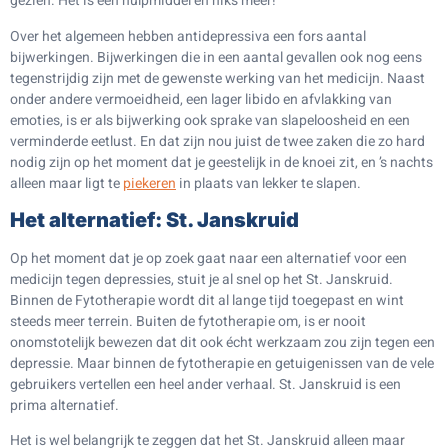
gezien. Het is een hulpmiddel en niks meer!
Over het algemeen hebben antidepressiva een fors aantal
bijwerkingen. Bijwerkingen die in een aantal gevallen ook nog eens
tegenstrijdig zijn met de gewenste werking van het medicijn. Naast
onder andere vermoeidheid, een lager libido en afvlakking van
emoties, is er als bijwerking ook sprake van slapeloosheid en een
verminderde eetlust. En dat zijn nou juist de twee zaken die zo hard
nodig zijn op het moment dat je geestelijk in de knoei zit, en ’s nachts
alleen maar ligt te
piekeren
in plaats van lekker te slapen.
Het alternatief: St. Janskruid
Op het moment dat je op zoek gaat naar een alternatief voor een
medicijn tegen depressies, stuit je al snel op het St. Janskruid.
Binnen de Fytotherapie wordt dit al lange tijd toegepast en wint
steeds meer terrein. Buiten de fytotherapie om, is er nooit
onomstotelijk bewezen dat dit ook écht werkzaam zou zijn tegen een
depressie. Maar binnen de fytotherapie en getuigenissen van de vele
gebruikers vertellen een heel ander verhaal. St. Janskruid is een
prima alternatief.
Het is wel belangrijk te zeggen dat het St. Janskruid alleen maar