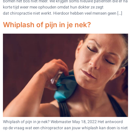
bomen het bos niet meer. We krijgen soms nieuwe patiënten die er na
korte tijd weer mee ophouden omdat hun dokter ze zegt
dat chiropractie niet werkt. Hierdoor hebben veel mensen geen […]
Whiplash of pijn in je nek?
Whiplash of pijn in je nek? Webmaster May 18, 2022 Het antwoord
op de vraag wat een chiropractor aan jouw whiplash kan doen is niet